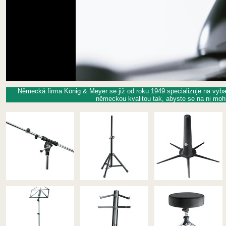
Německá firma König & Meyer se již od roku 1949 specializuje na vyba
německou kvalitou tak, abyste se na ni moh