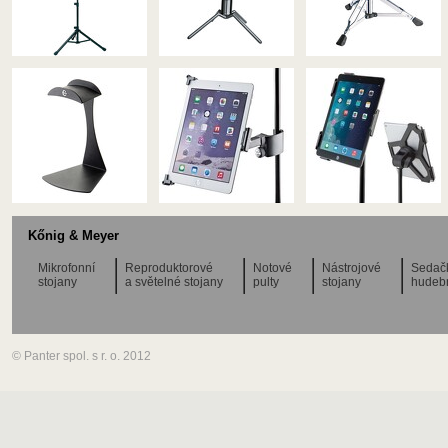
Kőnig & Meyer
Mikrofonní
Reproduktorové
Notové
Nástrojové
Sedač
stojany
a světelné stojany
pulty
stojany
hudeb
© Panter spol. s r. o. 2012