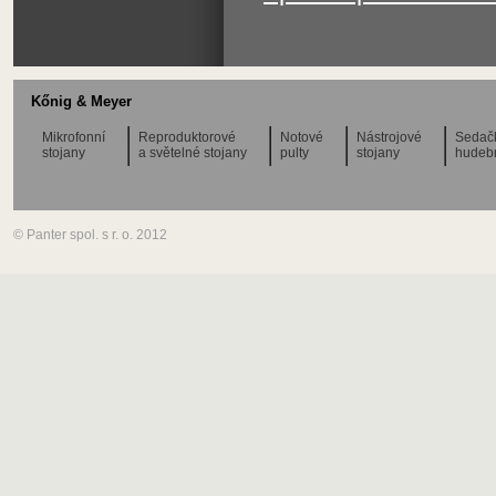
Kőnig & Meyer
Mikrofonní
Reproduktorové
Notové
Nástrojové
Sedač
stojany
a světelné stojany
pulty
stojany
hudeb
© Panter spol. s r. o. 2012