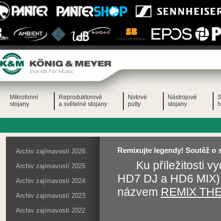
Mikrofonní
Reproduktorové
Notové
Nástrojové
S
stojany
a světelné stojany
pulty
stojany
h
Remixujte legendy! Soutěž o 
Archiv zajímavostí 2026
Ku příležitosti 
Archiv zajímavostí 2025
HD7 DJ a HD6 MIX) 
Archiv zajímavostí 2024
názvem
REMIX TH
Archiv zajímavostí 2023
Archiv zajímavostí 2022