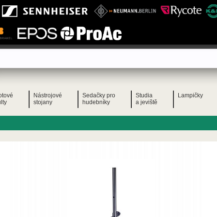
otové
Nástrojové
Sedačky pro
Studia
Lampičky
lty
stojany
hudebníky
a jeviště