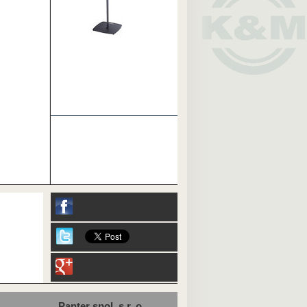
Panter spol. s r. o.