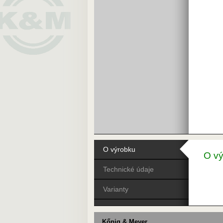
O výrobku
O v
Technické údaje
Varianty
Kőnig & Meyer