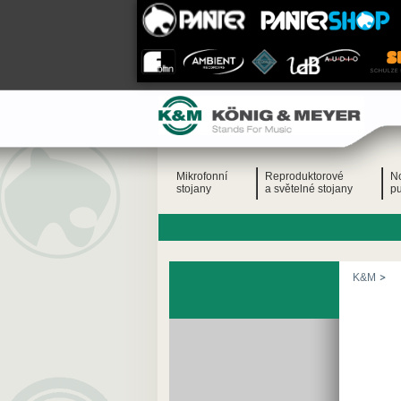
Mikrofonní
Reproduktorové
N
stojany
a světelné stojany
pu
K&M