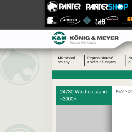
Mikrofonní
Reproduktorové
N
stojany
a světelné stojany
pu
24730 Wind-up stand
K&M
24
»3000«