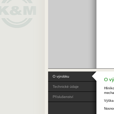
O výrobku
O v
Technické údaje
Hliník
mecha
Příslušenství
Výška
Nosnos