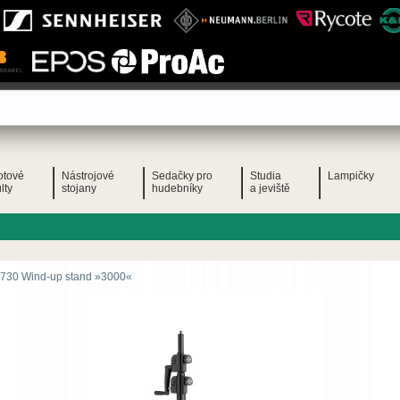
otové
Nástrojové
Sedačky pro
Studia
Lampičky
lty
stojany
hudebníky
a jeviště
730 Wind-up stand »3000«