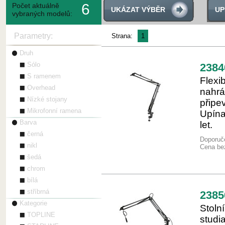
6
Počet aktuálně
UKÁZAT VÝBĚR
UP
vybraných modelů:
Parametry:
Strana:
1
Druh
Sólo
2384
S ramenem
Flexi
Overhead
nahrá
Nízké stojany
připe
Mikrofonní ramena
Upína
Barva
let.
černá
Doporuče
nikl
Cena be
šedá
chrom
bílá
stříbrná
2385
Kategorie
Stoln
TOPLINE
studi