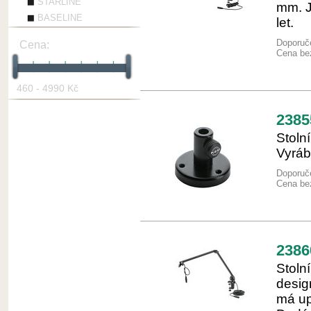
STARLINE
mm. J
BASELINE
let.
Doporuče
Cena:
Cena be
460
-
4990
Kč
2385
Stoln
Vyráb
Doporuč
Cena be
2386
Stoln
desig
má up