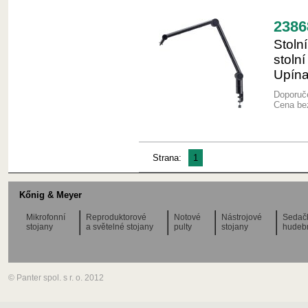
2386
Stoln
stoln
Upína
Doporuče
Cena be
Strana:
1
Kőnig & Meyer
Mikrofonní
Reproduktorové
Notové
Nástrojové
Sedač
stojany
a světelné stojany
pulty
stojany
hudeb
© Panter spol. s r. o. 2012