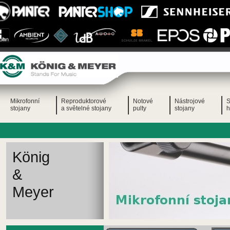
Mikrofonní
Reproduktorové
Notové
Nástrojové
S
stojany
a světelné stojany
pulty
stojany
h
König
&
Meyer