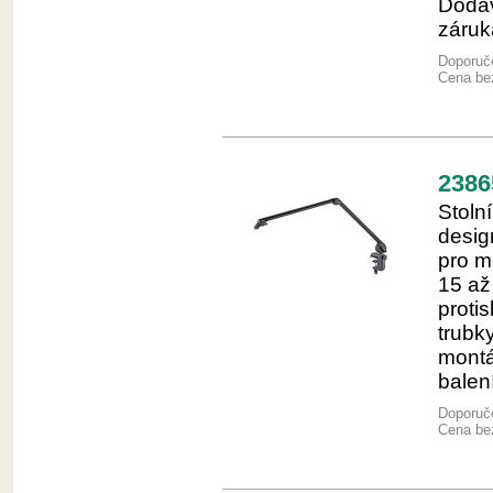
Dodáv
záruka
Doporuče
Cena be
2386
Stoln
desig
pro m
15 až
proti
trubk
montá
balen
Doporuče
Cena be