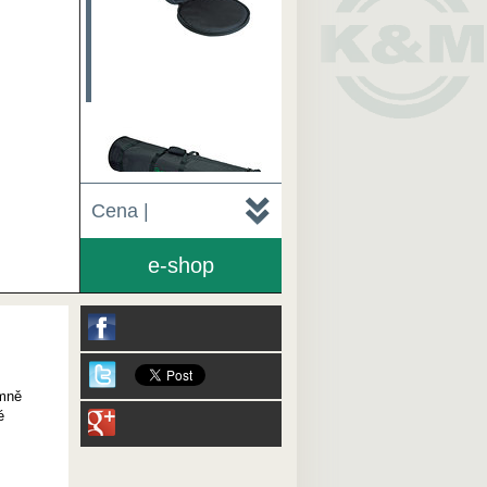
Cena |
e-shop
émně
é