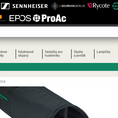
otové
Nástrojové
Sedačky pro
Studia
Lampičky
lty
stojany
hudebníky
a jeviště
316