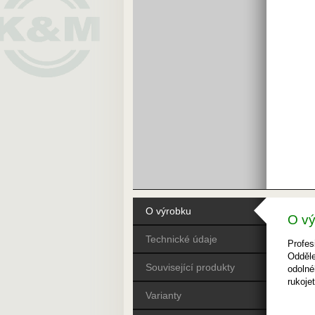
O výrobku
O v
Technické údaje
Profes
Odděle
Související produkty
odolné
rukoje
Varianty