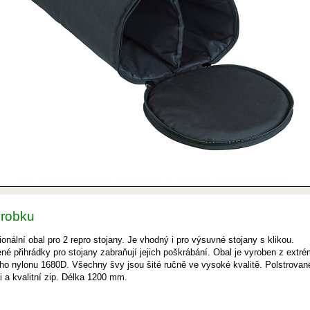
ýrobku
ionální obal pro 2 repro stojany. Je vhodný i pro výsuvné stojany s klikou.
né přihrádky pro stojany zabraňují jejich poškrábání. Obal je vyroben z extr
ho nylonu 1680D. Všechny švy jsou šité ručně ve vysoké kvalitě. Polstrovan
ti a kvalitní zip. Délka 1200 mm.