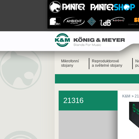
Mikrofonní
Reproduktorové
N
stojany
a světelné stojany
pu
K&M
21
21316